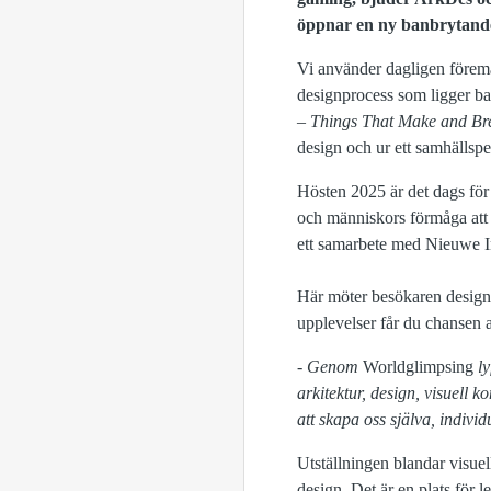
öppnar en ny banbrytande
Vi använder dagligen föremål
designprocess som ligger 
– Things That Make and Br
design och ur ett samhällspe
Hösten 2025 är det dags för
och människors förmåga att 
ett samarbete med Nieuwe I
Här möter besökaren designe
upplevelser får du chansen at
-
Genom
Worldglimpsing
l
y
arkitektur, design, visuell 
att skapa oss själva,
individ
Utställningen blandar visue
design. Det är en plats för l