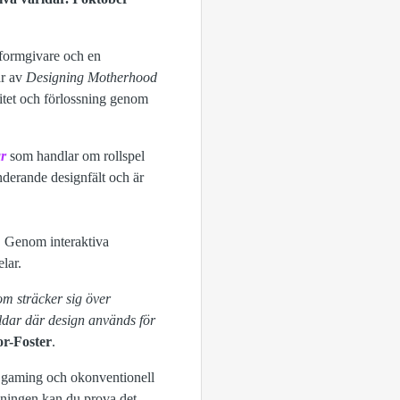
n formgivare och en
är av
Designing Motherhood
ditet och förlossning genom
ar
som handlar om rollspel
nderande designfält och är
r. Genom interaktiva
lar.
om sträcker sig över
ärldar där design används för
r-Foster
.
l, gaming och okonventionell
ällningen kan du prova det