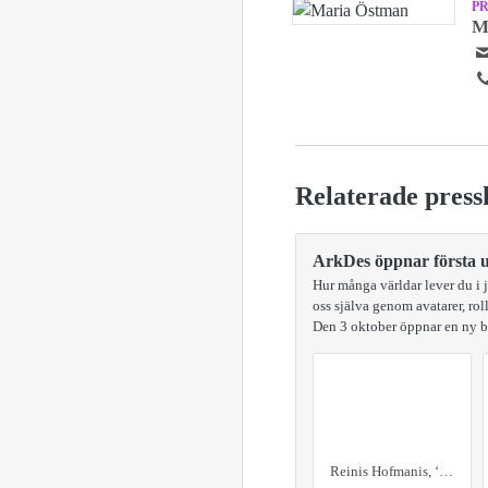
P
M
Relaterade press
ArkDes öppnar första ut
Hur många världar lever du i 
oss själva genom avatarer, ro
Den 3 oktober öppnar en ny b
Reinis Hofmanis, ‘Britta Hoyer as Youa the Manwolf’, ‘LARP’ series, 2011. Courtesy of ArkDes.