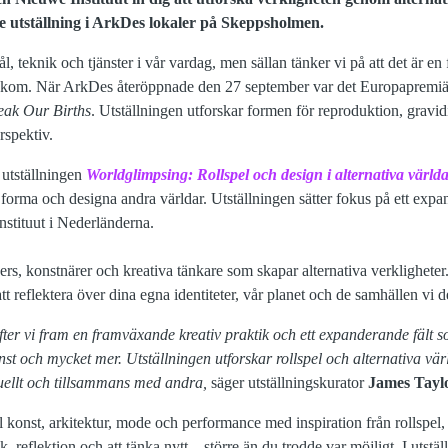
 utställning i ArkDes lokaler på Skeppsholmen.
, teknik och tjänster i vår vardag, men sällan tänker vi på att det är e
bakom. När ArkDes återöppnade den 27 september var det Europapremi
eak Our Births
. Utställningen utforskar formen för reproduktion, gravi
rspektiv.
 utställningen
Worldglimpsing
:
Rollspel och design i
alternativa värld
forma och designa andra världar. Utställningen sätter fokus på ett expa
nstituut i Nederländerna.
rs, konstnärer och kreativa tänkare som skapar alternativa verklighete
t reflektera över dina egna identiteter, vår planet och de samhällen vi de
fter vi fram en framväxande kreativ praktik och ett expanderande fält s
konst och mycket mer. Utställningen utforskar rollspel och alternativa v
uellt och tillsammans med andra,
säger utställningskurator
James Taylo
ll konst, arkitektur, mode och performance med inspiration från rollspe
ek, reflektion och att tänka nytt – större än du trodde var möjligt. I utst