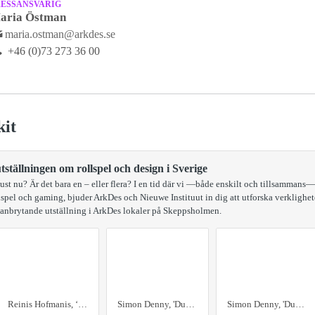
RESSANSVARIG
aria Östman
maria.ostman@arkdes.se
+46 (0)73 273 36 00
kit
ställningen om rollspel och design i Sverige
just nu? Är det bara en – eller flera? I en tid där vi —både enskilt och tillsammans
llspel och gaming, bjuder ArkDes och Nieuwe Instituut in dig att utforska verklighet
anbrytande utställning i ArkDes lokaler på Skeppsholmen.
Reinis Hofmanis, ‘Britta Hoyer as Youa the Manwolf’, ‘LARP’ series, 2011. Courtesy of ArkDes.
Simon Denny, 'Dungeon map 8_ Dungeons & Dragons gaming advertisements 1980s - 2010s', 2024. Courtesy the artist and Petzel Gallery, New York (kopia)
Simon Denny, 'Dungeon artifact 2_ Heroquest rack', 2024. Courtesy the artist and Petzel Gallery, New York.