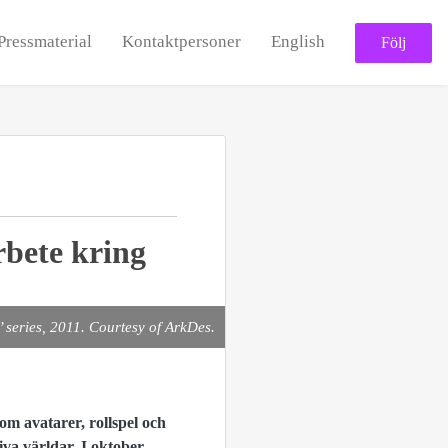
Pressmaterial
Kontaktpersoner
English
Följ
rbete kring
 series, 2011. Courtesy of ArkDes.
om avatarer, rollspel och
va världar. I oktober