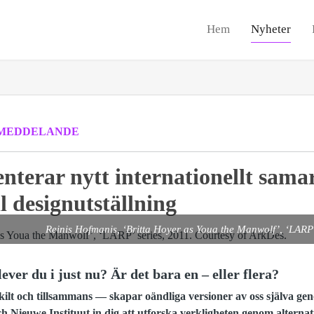
Hem
Nyheter
MEDDELANDE
nterar nytt internationellt sama
l designutställning
Reinis Hofmanis, ‘Britta Hoyer as Youa the Manwolf’, ‘LARP’
ver du i just nu? Är det bara en – eller flera?
kilt och tillsammans — skapar oändliga versioner av oss själva gen
 Nieuwe Instituut in dig att utforska verkligheten genom alternati