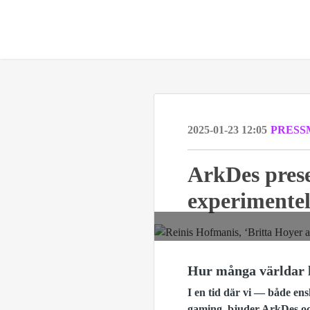
2025-01-23 12:05
PRESS
ArkDes prese
experimentel
Hur många världar le
I en tid där vi — både ens
gaming, bjuder ArkDes och